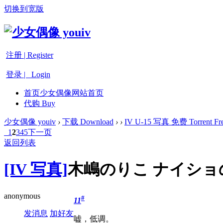
切换到宽版
注册 | Register
登录 | Login
首页
少女偶像网站首页
代购 Buy
少女偶像 youiv
›
下载 Download
›
›
IV U-15 写真 免费 Torrent Fre
1
2
3
4
5
下一页
返回列表
[IV 写真]
木嶋のりこ ナイショの放
anonymous
#
11
发消息
加好友
嘘，低调。