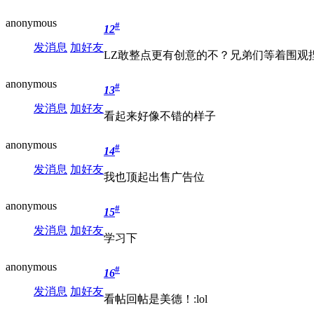
anonymous
#
12
发消息
加好友
LZ敢整点更有创意的不？兄弟们等着围观
anonymous
#
13
发消息
加好友
看起来好像不错的样子
anonymous
#
14
发消息
加好友
我也顶起出售广告位
anonymous
#
15
发消息
加好友
学习下
anonymous
#
16
发消息
加好友
看帖回帖是美德！:lol