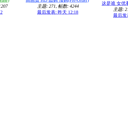
ase)
高画質 HD 团购 预购(Pre-Order)
这是谁 女优
207
主题: 271
,
帖数: 4244
主题: 2
2
最后发表:
昨天 12:18
最后发