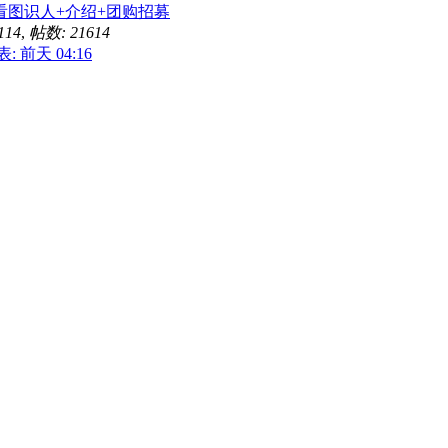
看图识人+介绍+团购招募
114
,
帖数: 21614
表:
前天 04:16